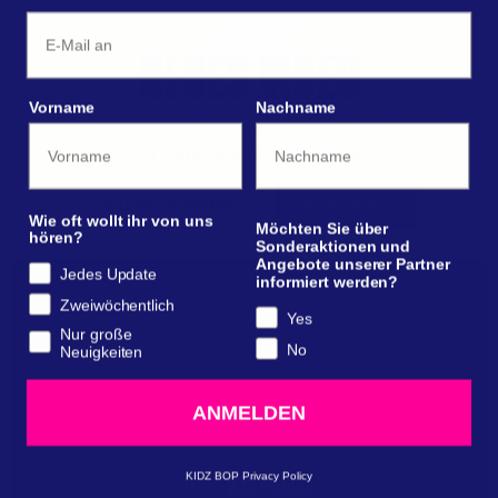
Email
NEUES VIDEO
Vorname
Nachname
KIDZ BOP Kids - Mädchen auf dem Pferd
(Offizielles Musikvideo)
KAUFEN / STREAMEN
MEHR VIDEOS
Wie oft wollt ihr von uns
Möchten Sie über
hören?
Sonderaktionen und
Angebote unserer Partner
Jedes Update
informiert werden?
Zweiwöchentlich
Yes
Nur große
No
Neuigkeiten
ANMELDEN
KIDZ BOP Privacy Policy